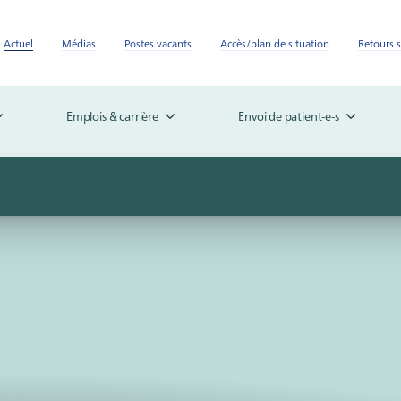
Actuel
Médias
Postes vacants
Accès/plan de situation
Retours s
Emplois & carrière
Envoi de patient-e-s