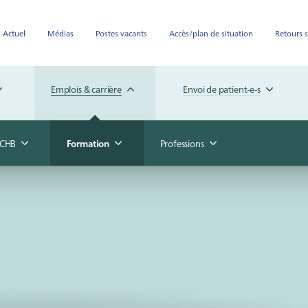
Actuel
Médias
Postes vacants
Accès/plan de situation
Retours s
Emplois & carrière
Envoi de patient-e-s
u CHB
Formation
Professions