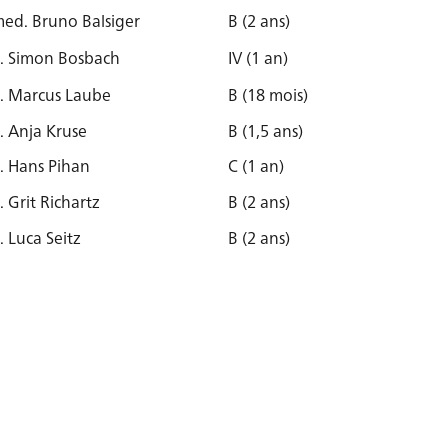
med. Bruno Balsiger
B (2 ans)
. Simon Bosbach
IV (1 an)
. Marcus Laube
B (18 mois)
. Anja Kruse
B (1,5 ans)
. Hans Pihan
C (1 an)
 Grit Richartz
B (2 ans)
 Luca Seitz
B (2 ans)