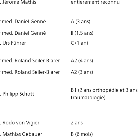
. Jérôme Mathis
entièrement reconnu
Dr med. Daniel Genné
A (3 ans)
Dr med. Daniel Genné
II (1,5 ans)
 Urs Führer
C (1 an)
r med. Roland Seiler-Blarer
A2 (4 ans)
r med. Roland Seiler-Blarer
A2 (3 ans)
B1 (2 ans orthopédie et 3 ans
 Philipp Schott
traumatologie)
. Rodo von Vigier
2 ans
. Mathias Gebauer
B (6 mois)