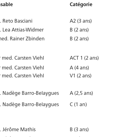
sable
Catégorie
 Reto Basciani
A2 (3 ans)
. Lea Attias-Widmer
B (2 ans)
med. Rainer Zbinden
B (2 ans)
r med. Carsten Viehl
ACT 1 (2 ans)
r med. Carsten Viehl
A (4 ans)
r med. Carsten Viehl
V1 (2 ans)
. Nadège Barro-Belaygues
A (2,5 ans)
. Nadège Barro-Belaygues
C (1 an)
. Jérôme Mathis
B (3 ans)