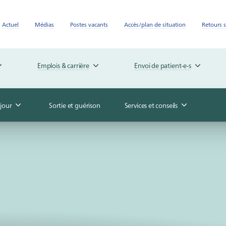
Actuel
Médias
Postes vacants
Accès/plan de situation
Retours s
Emplois & carrière
Envoi de patient-e-s
jour
Sortie et guérison
Services et conseils