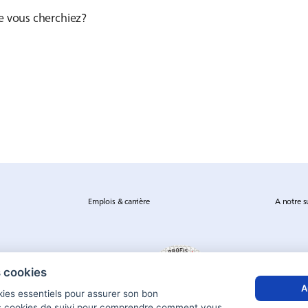
ue vous cherchiez?
Emplois & carrière
A notre s
s cookies
A
okies essentiels pour assurer son bon
s cookies de suivi pour comprendre comment vous