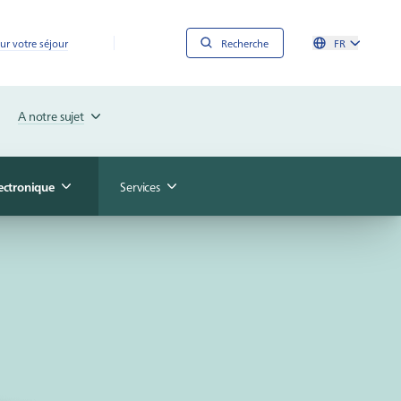
ur votre séjour
Recherche
FR
A notre sujet
ectronique
Services