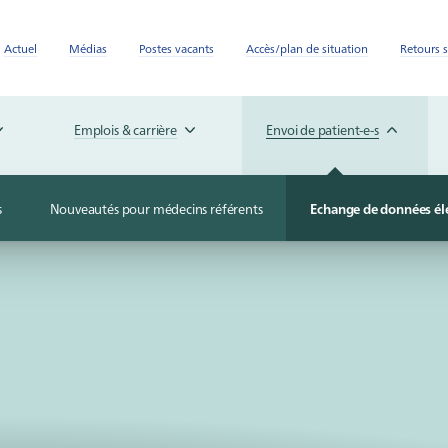
Actuel
Médias
Postes vacants
Accès/plan de situation
Retours s
Emplois & carrière
Envoi de patient-e-s
s
Nouveautés pour médecins référents
Echange de données él