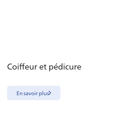
Coif­feur et pé­di­cure
En savoir plus