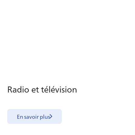
Ra­dio et té­lé­vi­sion
En savoir plus