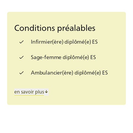
Conditions préalables
Infirmier(ère) diplômé(e) ES
Sage-femme diplômé(e) ES
Ambulancier(ère) diplômé(e) ES
Expérience professionnelle de 12
en savoir plus
mois au minimum dans le domaine
des soins aigus dans un hôpital ou
une clinique
Faculté de s’exprimer en français et