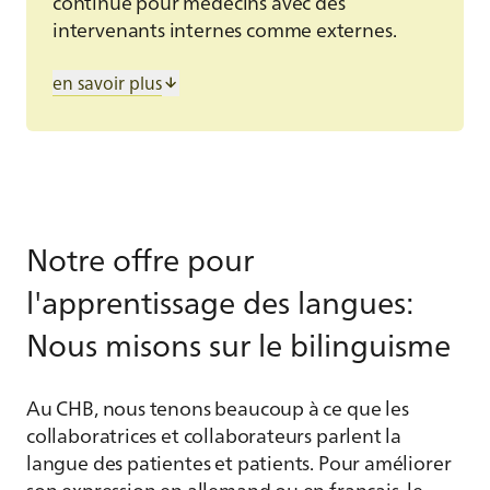
continue pour médecins avec des
intervenants internes comme externes.
Les exposés de la clinique de médecine
en savoir plus
interne ont lieu le mercredi entre 12 h 00 et
13 h 00 à l’aula du CHB. Toutes les
formations sont assorties de 1 crédit SSMIG
et d’un buffet repas.
Contact:
Corinne Giovanetti,
Notre offre pour
secrétariat de la clinique de
l'apprentissage des langues:
médecine, tél. 032 324 34 70 ou
corinne.giovanetti(at)szb-chb.ch
Nous misons sur le bilinguisme
Formations pour médecins référents
Au CHB, nous tenons beaucoup à ce que les
collaboratrices et collaborateurs parlent la
langue des patientes et patients. Pour améliorer
son expression en allemand ou en français, le