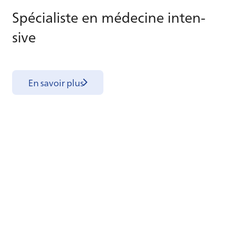
Spé­cia­liste en mé­de­cine in­ten­
sive
En savoir plus