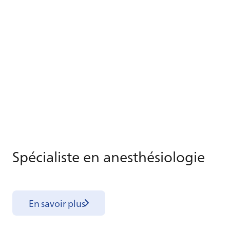
Spé­cia­liste en anes­thé­sio­lo­gie
En savoir plus