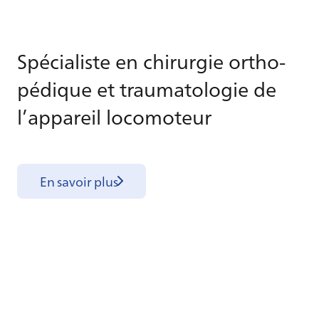
Spé­cia­liste en chi­rur­gie or­tho­
pé­dique et trau­ma­to­lo­gie de
l’ap­pa­reil lo­co­mo­teur
En savoir plus