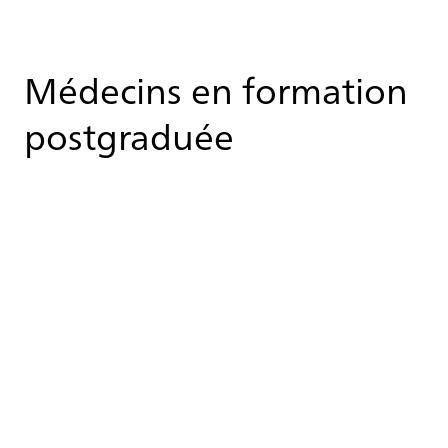
Mé­de­cins en for­ma­tion
post­gra­duée