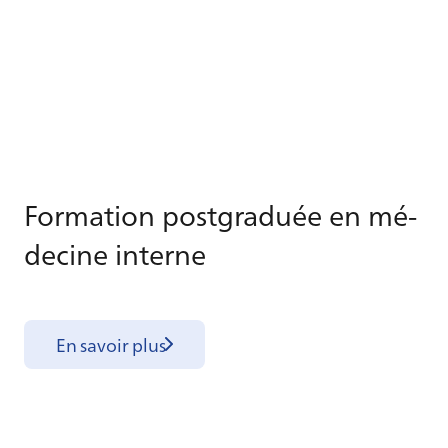
For­ma­tion post­gra­duée en mé­
de­cine in­terne
En savoir plus