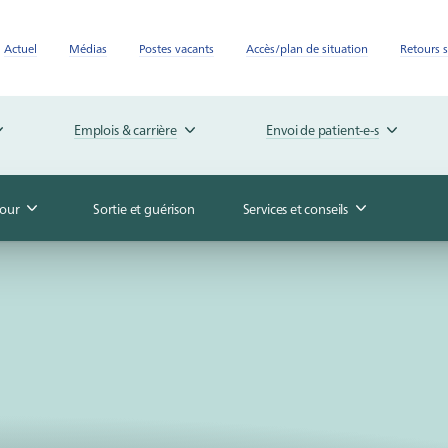
Actuel
Médias
Postes vacants
Accès/plan de situation
Retours s
Emplois & carrière
Envoi de patient-e-s
jour
Sortie et guérison
Services et conseils