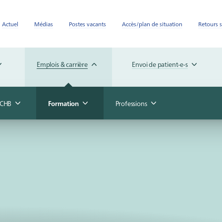
Actuel
Médias
Postes vacants
Accès/plan de situation
Retours s
Emplois & carrière
Envoi de patient-e-s
u CHB
Formation
Professions