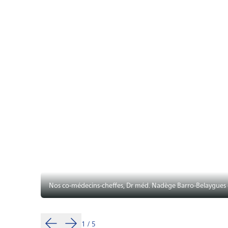
Nos co-médecins-cheffes, Dr méd. Nadège Barro-Belaygues
1
/
5