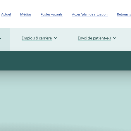
Actuel
Médias
Postes vacants
Accès/plan de situation
Retours s
Emplois & carrière
Envoi de patient-e-s