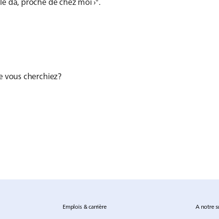
lle da, proche de chez moi ›".
ue vous cherchiez?
Emplois & carrière
A notre s