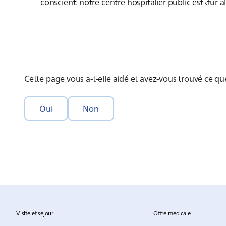
conscient: notre centre hospitalier public est ‹für a
Cette page vous a-t-elle aidé et avez-vous trouvé ce q
Oui
Non
Visite et séjour
Offre médicale