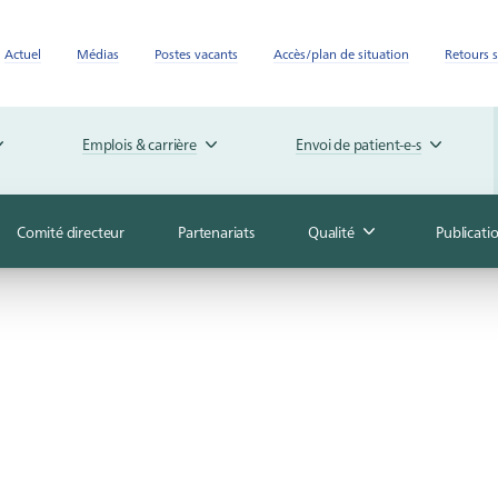
Actuel
Médias
Postes vacants
Accès/plan de situation
Retours s
Emplois & carrière
Envoi de patient-e-s
Comité directeur
Partenariats
Qualité
Publicati