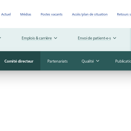
Actuel
Médias
Postes vacants
Accès/plan de situation
Retours s
Emplois & carrière
Envoi de patient-e-s
Comité directeur
Partenariats
Qualité
Publicati