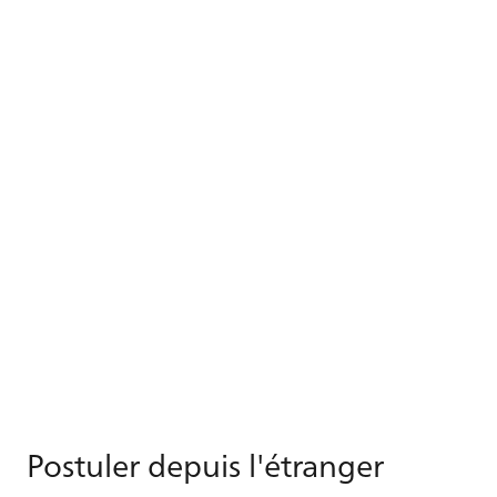
Pos­tu­ler de­puis l'étran­ger