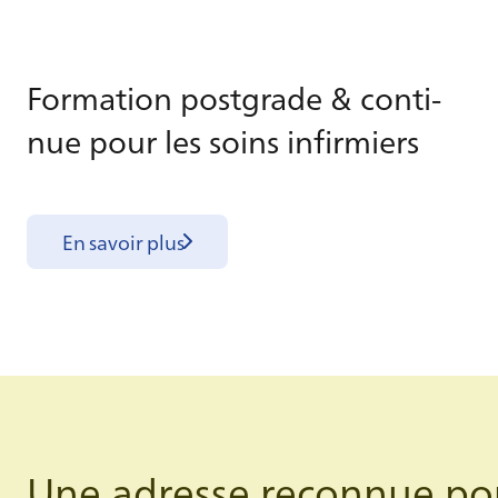
For­ma­tion post­grade & conti­
nue pour les soins in­fir­miers
En savoir plus
Une adresse reconnue po