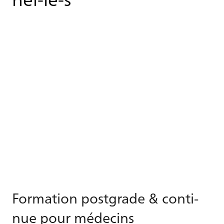
For­ma­tion post­grade & conti­
nue pour mé­de­cins