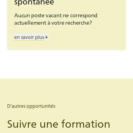
spontanée
Aucun poste vacant ne correspond
actuellement à votre recherche?
Abonnez-vous à notre
Job-Abo
en savoir plus
pour rester informé-e de futures
opportunités.
Vous souhaitez tout de même tenter
votre chance? Faites-nous parvenir
une
candidature spontanée
au
moyen du formulaire.
D’autres opportunités
Candidature spontanée
Suivre une formation