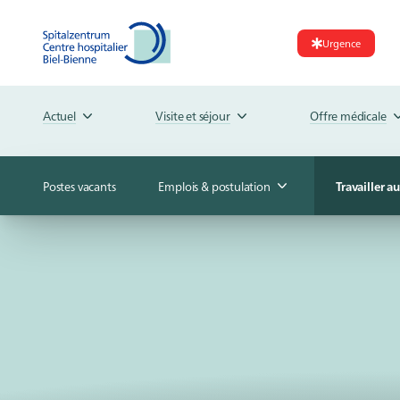
Urgence
Actuel
Visite et séjour
Offre médicale
Postes vacants
Emplois & postulation
Travailler a