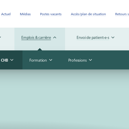
Actuel
Médias
Postes vacants
Accès/plan de situation
Retours s
Emplois & carrière
Envoi de patient-e-s
u CHB
Formation
Professions