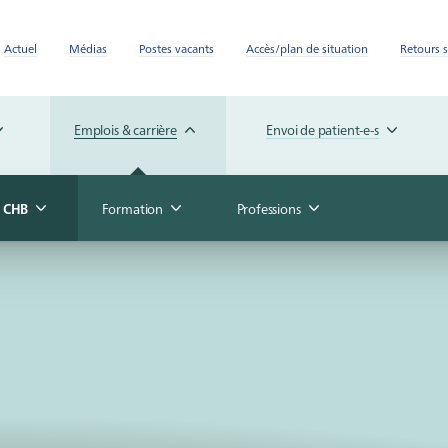
Actuel
Médias
Postes vacants
Accès/plan de situation
Retours s
Emplois & carrière
Envoi de patient-e-s
u CHB
Formation
Professions