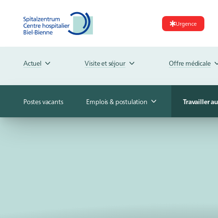
Urgence
Actuel
Visite et séjour
Offre médicale
Postes vacants
Emplois & postulation
Travailler a