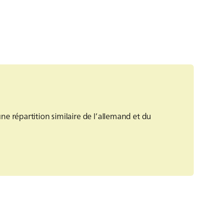
e répartition similaire de l’allemand et du
la communication en tant qu’élément central
s les interactions au sein de l’équipe ainsi
Notre engagement en faveur d’un environnement
re offre linguistique.