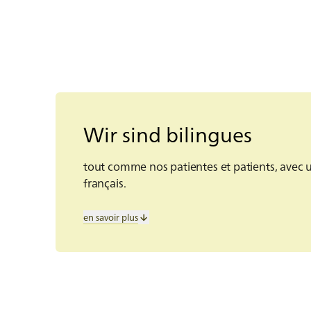
Wir sind bilingues
tout comme nos patientes et patients, avec un
français.
Nous reconnaissons l’importance de 
en savoir plus
dans nos activités quotidiennes et dan
qu’avec nos patientes et patients. 
de travail bilingue se reflète dans not
Bilinguisme