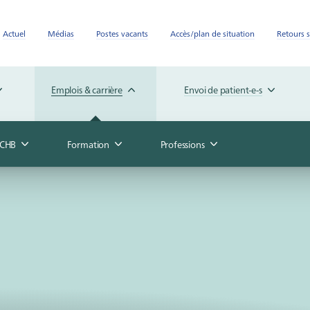
Actuel
Médias
Postes vacants
Accès/plan de situation
Retours s
Emplois & carrière
Envoi de patient-e-s
u CHB
Formation
Professions