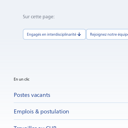
Sur cette page
:
Engagés en interdisciplinarité
Rejoignez notre équi
En un clic
Postes vacants
Emplois & postulation
Travailler au CHB