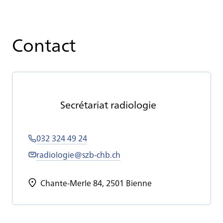
Contact
Se­cré­ta­riat ra­dio­lo­gie
032 324 49 24
radiologie@szb-chb.ch
Chante-Merle 84, 2501 Bienne