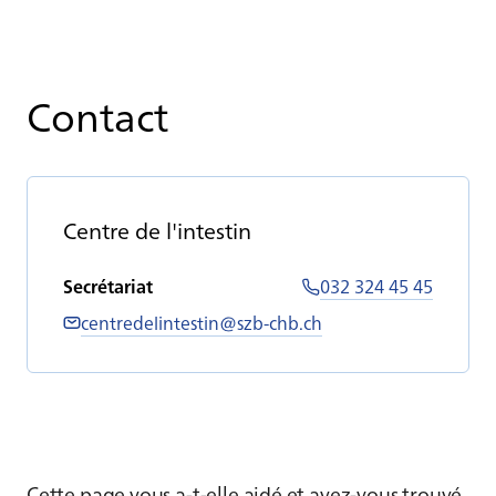
Contact
Centre de l'in­tes­tin
Secrétariat
032 324 45 45
centredelintestin@szb-chb.ch
Cette page vous a-t-elle aidé et avez-vous trouvé