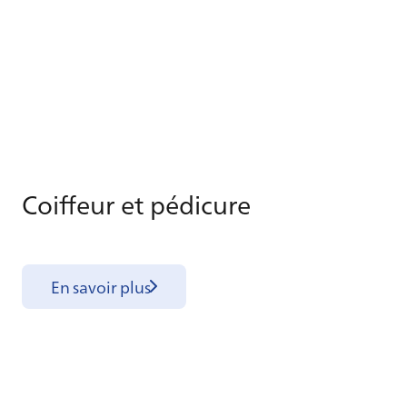
Coif­feur et pé­di­cure
En savoir plus