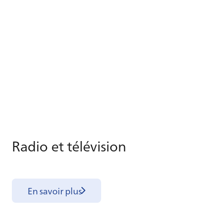
Ra­dio et té­lé­vi­sion
En savoir plus