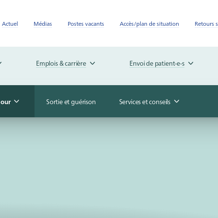
Actuel
Médias
Postes vacants
Accès/plan de situation
Retours s
Emplois & carrière
Envoi de patient-e-s
jour
Sortie et guérison
Services et conseils