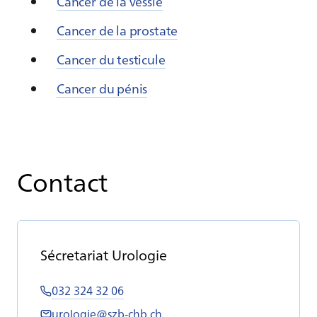
Cancer de la vessie
Cancer de la prostate
Cancer du testicule
Cancer du pénis
Contact
Sé­cre­ta­riat Uro­lo­gie
032 324 32 06
urologie@szb-chb.ch